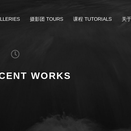
LERIES
摄影团 TOURS
课程 TUTORIALS
关于
CENT WORKS